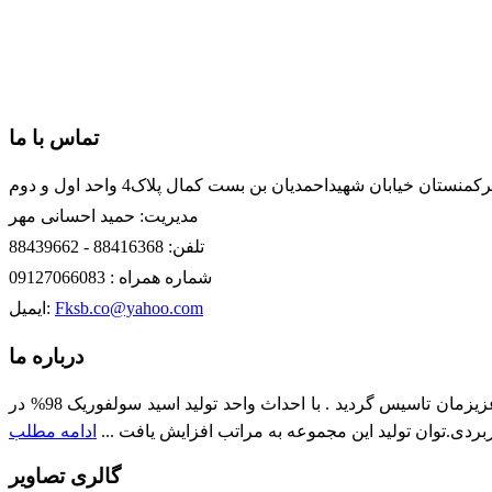
تماس با ما
تان خیابان شهیداحمدیان بن بست کمال پلاک4 واحد اول و دوم
مدیریت: حمید احسانی مهر
تلفن: 88416368 - 88439662
شماره همراه : 09127066083
Fksb.co@yahoo.com
ایمیل:
درباره ما
شرکت کود و سم بافق در سال 1379 در شهرک صنعتی بافق جهت تولید اسید فسفریک ،کودهای فسفاته و سایر کودهای مورد نیاز کشور عزیزمان تاسیس گردید . با احداث واحد تولید اسید سولفوریک 98% در
ادامه مطلب
گالری تصاویر