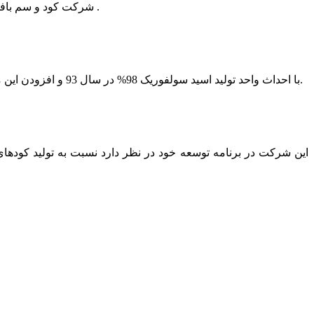
شرکت کود و سم بافق در سال 1379 در شهرک صنعتی بافق جهت تولید اسید فسفریک ، کودهای فسفاته و سایر کودهای مورد نیاز کشور عزیزمان تاسیس گردید .
با احداث واحد تولید اسید سولفوریک 98% در سال 93 و افزودن این ماده مهم و کاربردی توان تولید این مجموعه به مراتب افزایش یافت واحد سولفوریک این شرکت توانایی تولید 100 تن در روز را دارا می باشد.
این شرکت در برنامه توسعه خود در نظر دارد نسبت به تولید کودهای