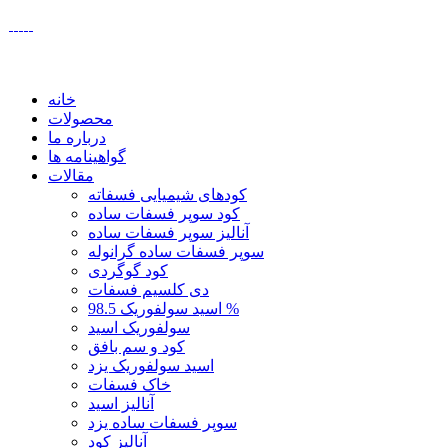
ت ايران
خانه
محصولات
درباره ما
گواهینامه ها
مقالات
کودهای شیمیایی فسفاته
کود سوپر فسفات ساده
آنالیز سوپر فسفات ساده
سوپر فسفات ساده گرانوله
کود گوگردی
دی کلسیم فسفات
اسید سولفوریک 98.5 %
سولفوریک اسید
کود و سم بافق
اسید سولفوریک یزد
خاک فسفات
آنالیز اسید
سوپر فسفات ساده یزد
آنالیز کود