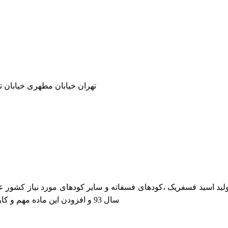
تهران خیابان مطهری خیابان ترکمنس
سال 93 و افزودن این ماده مهم و کاربردی.توان تولید این مجموعه به مراتب افزایش یافت ...