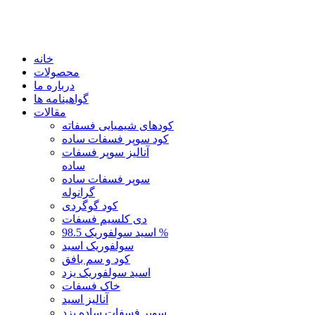
خانه
محصولات
درباره ما
گواهینامه ها
مقالات
کودهای شیمیایی فسفاته
کود سوپر فسفات ساده
آنالیز سوپر فسفات
ساده
سوپر فسفات ساده
گرانوله
کود گوگردی
دی کلسیم فسفات
اسید سولفوریک 98.5 %
سولفوریک اسید
کود و سم بافق
اسید سولفوریک یزد
خاک فسفات
آنالیز اسید
سوپر فسفات ساده یزد