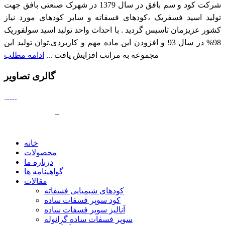
شرکت کود و سم بافق در سال 1379 در شهرک صنعتی بافق جهت
تولید اسید فسفریک ،کودهای فسفاته و سایر کودهای مورد نیاز
کشور عزیزمان تاسیس گردید . با احداث واحد تولید اسید سولفوریک
98% در سال 93 و افزودن این ماده مهم و کاربردی.توان تولید این
مجموعه به مراتب افزایش یافت ...
ادامه مطلب
گالری تصاویر
طراحي سايت
و
بهينه سازي سايت
بسي گرافيک
–
بانک اطلاعات
صنعت ايران
خانه
محصولات
درباره ما
گواهینامه ها
مقالات
کودهای شیمیایی فسفاته
کود سوپر فسفات ساده
آنالیز سوپر فسفات ساده
سوپر فسفات ساده گرانوله