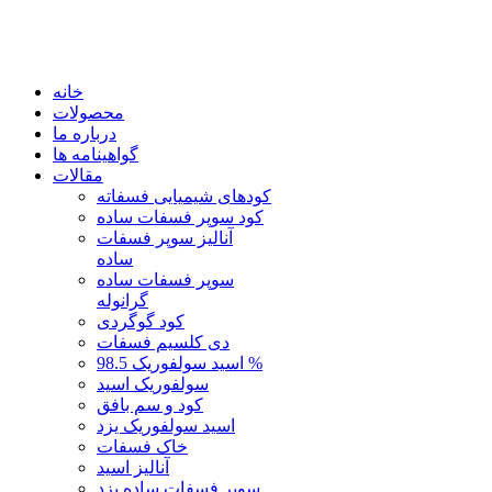
خانه
محصولات
درباره ما
گواهینامه ها
مقالات
کودهای شیمیایی فسفاته
کود سوپر فسفات ساده
آنالیز سوپر فسفات
ساده
سوپر فسفات ساده
گرانوله
کود گوگردی
دی کلسیم فسفات
اسید سولفوریک 98.5 %
سولفوریک اسید
کود و سم بافق
اسید سولفوریک یزد
خاک فسفات
آنالیز اسید
سوپر فسفات ساده یزد