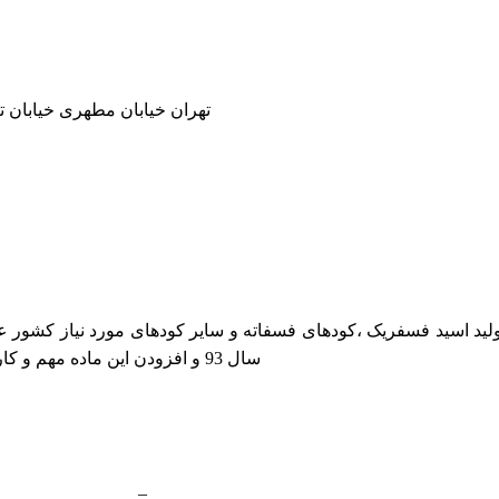
تهران خیابان مطهری خیابان ترکمنس
سال 93 و افزودن این ماده مهم و کاربردی.توان تولید این مجموعه به مراتب افزایش یافت ...
طراحي سايت
و
بهينه سازي سايت
بسي گرافيک
–
بانک اطلاعات صنع