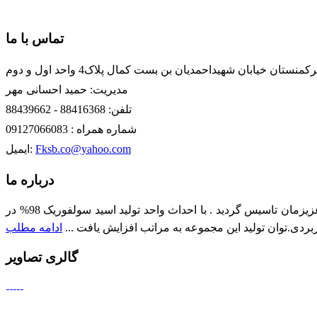
تماس با ما
تان خیابان شهیداحمدیان بن بست کمال پلاک4 واحد اول و دوم
مدیریت: حمید احسانی مهر
تلفن: 88416368 - 88439662
شماره همراه : 09127066083
Fksb.co@yahoo.com
ایمیل:
درباره ما
شرکت کود و سم بافق در سال 1379 در شهرک صنعتی بافق جهت تولید اسید فسفریک ،کودهای فسفاته و سایر کودهای مورد نیاز کشور عزیزمان تاسیس گردید . با احداث واحد تولید اسید سولفوریک 98% در
ادامه مطلب
گالری تصاویر
ت ايران