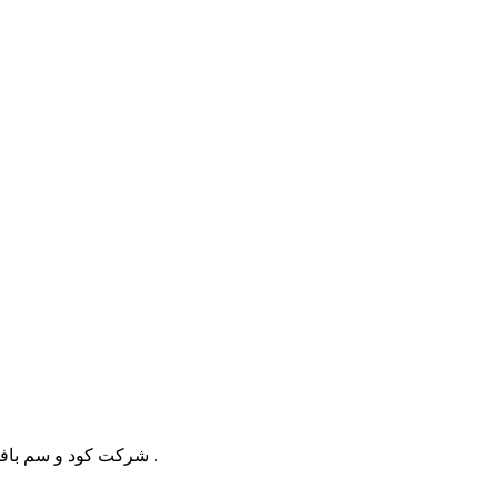
شرکت کود و سم بافق در سال 1379 در شهرک صنعتی بافق جهت تولید اسید فسفریک ، کودهای فسفاته و سایر کودهای مورد نیاز کشور عزیزمان تاسیس گردید .