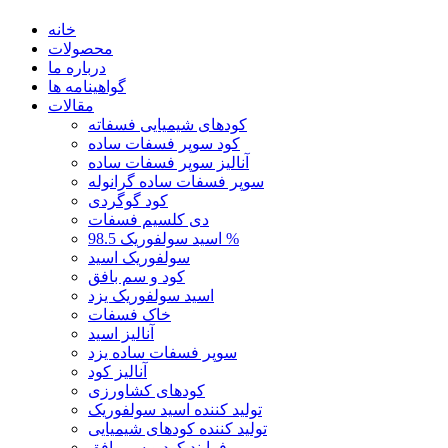
خانه
محصولات
درباره ما
گواهینامه ها
مقالات
کودهای شیمیایی فسفاته
کود سوپر فسفات ساده
آنالیز سوپر فسفات ساده
سوپر فسفات ساده گرانوله
کود گوگردی
دی کلسیم فسفات
اسید سولفوریک 98.5 %
سولفوریک اسید
کود و سم بافق
اسید سولفوریک یزد
خاک فسفات
آنالیز اسید
سوپر فسفات ساده یزد
آنالیز کود
کودهای کشاورزی
تولید کننده اسید سولفوریک
تولید کننده کودهای شیمیایی
فرایند کود و سم بافق