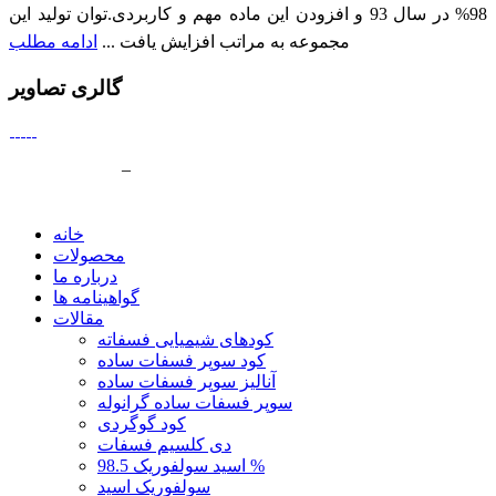
98% در سال 93 و افزودن این ماده مهم و کاربردی.توان تولید این
مجموعه به مراتب افزایش یافت ...
ادامه مطلب
گالری تصاویر
طراحي سايت
و
بهينه سازي سايت
بسي گرافيک
–
بانک اطلاعات
صنعت ايران
خانه
محصولات
درباره ما
گواهینامه ها
مقالات
کودهای شیمیایی فسفاته
کود سوپر فسفات ساده
آنالیز سوپر فسفات ساده
سوپر فسفات ساده گرانوله
کود گوگردی
دی کلسیم فسفات
اسید سولفوریک 98.5 %
سولفوریک اسید